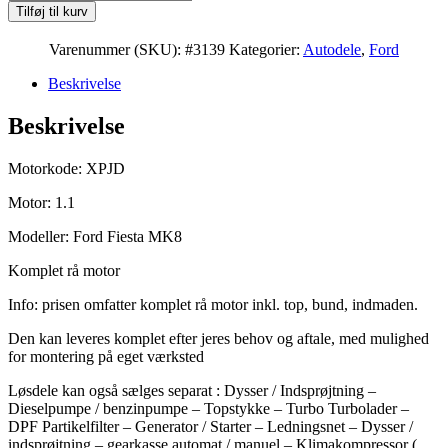
Fiesta
Tilføj til kurv
MK8
1.1
Varenummer (SKU):
#3139
Kategorier:
Autodele
,
Ford
MOTOR
XPJD
Beskrivelse
antal
Beskrivelse
Motorkode: XPJD
Motor: 1.1
Modeller: Ford Fiesta MK8
Komplet rå motor
Info: prisen omfatter komplet rå motor inkl. top, bund, indmaden.
Den kan leveres komplet efter jeres behov og aftale, med mulighed
for montering på eget værksted
Løsdele kan også sælges separat : Dysser / Indsprøjtning –
Dieselpumpe / benzinpumpe – Topstykke – Turbo Turbolader –
DPF Partikelfilter – Generator / Starter – Ledningsnet – Dysser /
indsprøjtning – gearkasse automat / manuel – Klimakompressor (