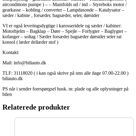
airconditions pumpe ) – – Manifolds ud / ind – Styreboks motor /
gearkasse – kobling / converter – Lampdasonde – Katalysator –
sæder / kabine , forsæder, bagsæder, seler, dørsider
VI er også leveringsdygtige i karosseridele og sæder / kabiner:
Motorhjelm – Bagklap – Døre – Spejle – Forlygter – Baglygter –
kofanger – soltag / Sæder forsæder bagsæder dørsider seler rat
konsol ( læder dellæder stof )
Kontakt:
Mail: info@biliauto.dk
TLF: 31118020 ( i kan også skrive på sms alle dage 07.00-22.00 )
biliauto.dk
PS når i sender forespørgsel husk. nr. plade og alle oplysninger på
bilen
Relaterede produkter