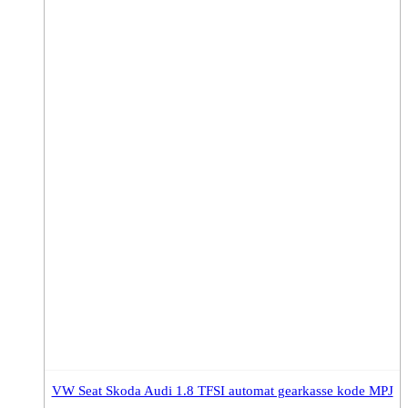
VW Seat Skoda Audi 1.8 TFSI automat gearkasse kode MPJ