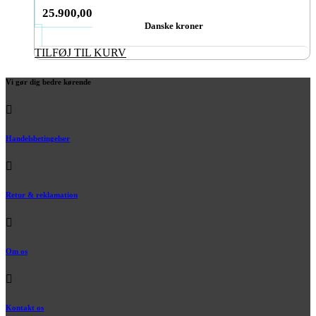
25.900,00
Danske kroner
TILFØJ TIL KURV
Vi gør dig bedre kørende
Handelsbetingelser
Retur & reklamation
Om os
Kontakt os