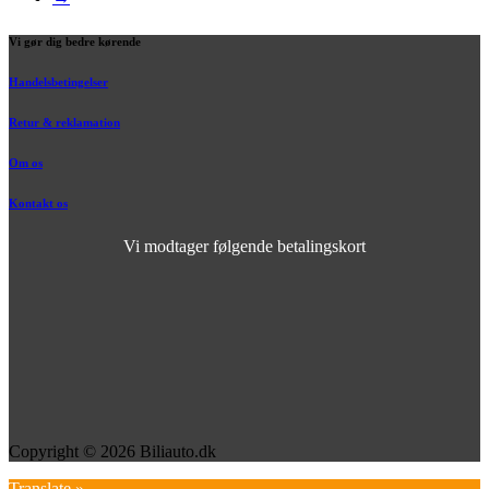
Vi gør dig bedre kørende
Handelsbetingelser
Retur & reklamation
Om os
Kontakt os
Vi modtager følgende betalingskort
Copyright © 2026 Biliauto.dk
Translate »