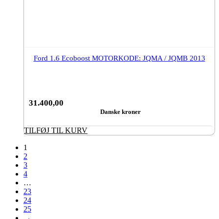
Ford 1.6 Ecoboost MOTORKODE: JQMA / JQMB 2013
31.400,00
Danske kroner
TILFØJ TIL KURV
1
2
3
4
…
23
24
25
→