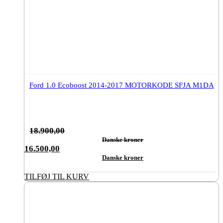
Ford 1.0 Ecoboost 2014-2017 MOTORKODE SFJA M1DA
18.900,00
Danske kroner
Den
16.500,00
oprindelige
Danske kroner
Den
pris
aktuelle
TILFØJ TIL KURV
var:
pris
18.900,00Danske
er:
kroner.
16.500,00Danske
kroner.