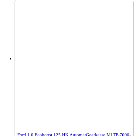
Ford 1.0 Ecoboost 125 HK AutomatGearkasse M1TP-7000-