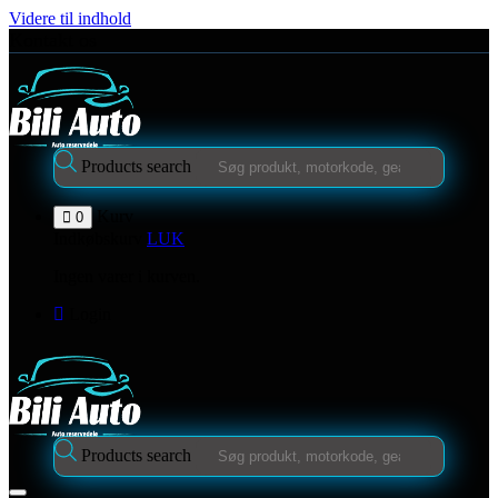
Videre til indhold
Kontakt os
Products search
Kurv
0
Indkøbskurv
LUK
Ingen varer i kurven.
Login
Products search