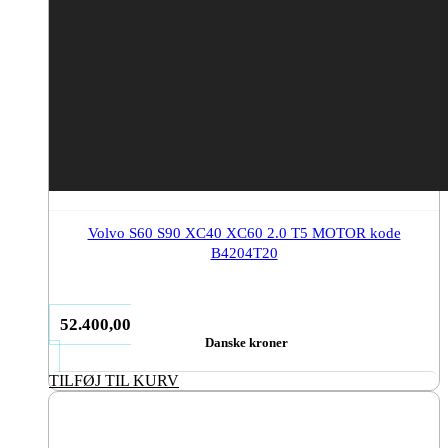
Volvo S60 S90 XC40 XC60 2.0 T5 MOTOR kode
B4204T20
52.400,00
Danske kroner
TILFØJ TIL KURV