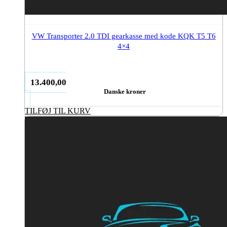
VW Transporter 2.0 TDI gearkasse med kode KQK T5 T6
4×4
13.400,00
Danske kroner
TILFØJ TIL KURV