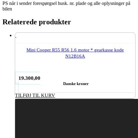
PS når i sender forespørgsel husk. nr. plade og alle oplysninger på
bilen
Relaterede produkter
Mini Cooper R55 R56 1.6 motor * gearkasse kode
N12B16A
19.300,00
Danske kroner
TILFØJ TIL KURV