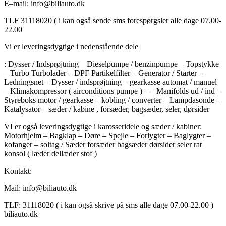
E–mail: info@biliauto.dk
TLF 31118020 ( i kan også sende sms forespørgsler alle dage 07.00-
22.00
Vi er leveringsdygtige i nedenstående dele
: Dysser / Indsprøjtning – Dieselpumpe / benzinpumpe – Topstykke
– Turbo Turbolader – DPF Partikelfilter – Generator / Starter –
Ledningsnet – Dysser / indsprøjtning – gearkasse automat / manuel
– Klimakompressor ( airconditions pumpe ) – – Manifolds ud / ind –
Styreboks motor / gearkasse – kobling / converter – Lampdasonde –
Katalysator – sæder / kabine , forsæder, bagsæder, seler, dørsider
VI er også leveringsdygtige i karosseridele og sæder / kabiner:
Motorhjelm – Bagklap – Døre – Spejle – Forlygter – Baglygter –
kofanger – soltag / Sæder forsæder bagsæder dørsider seler rat
konsol ( læder dellæder stof )
Kontakt:
Mail: info@biliauto.dk
TLF: 31118020 ( i kan også skrive på sms alle dage 07.00-22.00 )
biliauto.dk