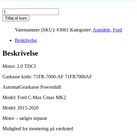
F1FR-
-7000-
Tilføj til kurv
AF
Ford
Varenummer (SKU):
#3061
Kategorier:
Autodele
,
Ford
Cmax
2.0
Beskrivelse
TDCI
Powershift
Beskrivelse
Gearkasse
antal
Motor: 2.0 TDCI
Garkasse kode: 71FR-7000-AF 71FR7000AF
AutomatGearkasse Powershift
Model: Ford C-Max Cmax MK2
Model: 2015-2020
Motor – sælges separat
Mulighed for montering på værksted