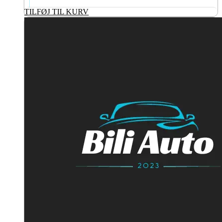
TILFØJ TIL KURV