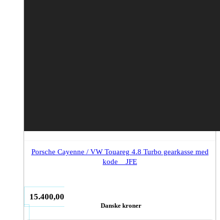
Porsche Cayenne / VW Touareg 4.8 Turbo gearkasse med
kode _ JFE
15.400,00
Danske kroner