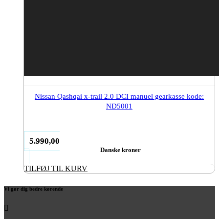
Nissan Qashqai x-trail 2.0 DCI manuel gearkasse kode:
ND5001
5.990,00
Danske kroner
TILFØJ TIL KURV
Vi gør dig bedre kørende