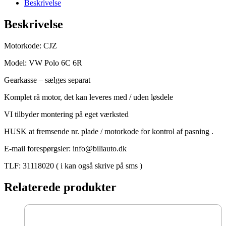
Beskrivelse
90
HK
Beskrivelse
motorkode:
CJZ
antal
Motorkode: CJZ
Model: VW Polo 6C 6R
Gearkasse – sælges separat
Komplet rå motor, det kan leveres med / uden løsdele
VI tilbyder montering på eget værksted
HUSK at fremsende nr. plade / motorkode for kontrol af pasning .
E-mail forespørgsler: info@biliauto.dk
TLF: 31118020 ( i kan også skrive på sms )
Relaterede produkter