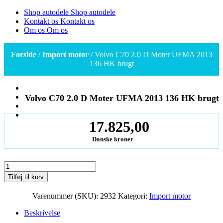
Shop autodele
Shop autodele
Kontakt os
Kontakt os
Om os
Om os
Forside
/
Import motor
/ Volvo C70 2.0 D Moter UFMA 2013
136 HK brugt
Volvo C70 2.0 D Moter UFMA 2013 136 HK brugt
17.825,00
Danske kroner
Volvo
C70
Tilføj til kurv
2.0
D
Varenummer (SKU):
2932
Kategori:
Import motor
Moter
UFMA
Beskrivelse
2013