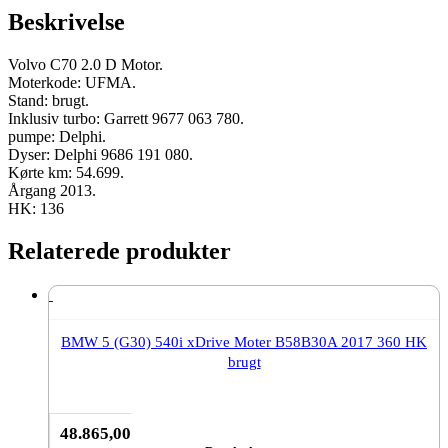
136
Beskrivelse
HK
brugt
antal
Volvo C70 2.0 D Motor.
Moterkode: UFMA.
Stand: brugt.
Inklusiv turbo: Garrett 9677 063 780.
pumpe: Delphi.
Dyser: Delphi 9686 191 080.
Kørte km: 54.699.
Årgang 2013.
HK: 136
Relaterede produkter
BMW 5 (G30) 540i xDrive Moter B58B30A 2017 360 HK
brugt
48.865,00