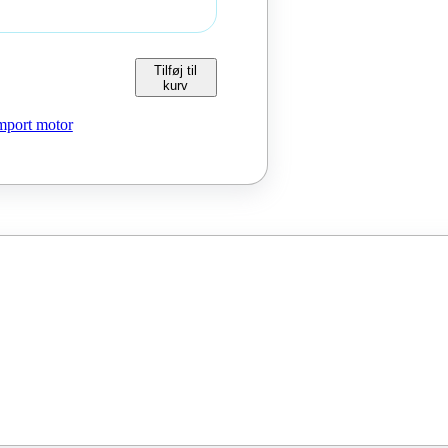
Tilføj til
kurv
mport motor