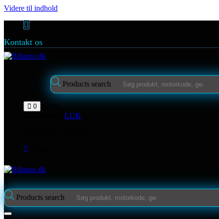
Videre til indhold
Kontakt os
Products search
Kurv
0
Indkøbskurv
LUK
Ingen varer i kurven.
Login
Products search