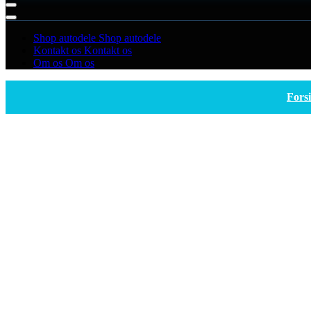
Shop autodele
Shop autodele
Kontakt os
Kontakt os
Om os
Om os
Fors