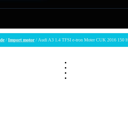
ide
/
Import motor
/ Audi A3 1.4 TFSI e-tron Moter CUK 2016 150 