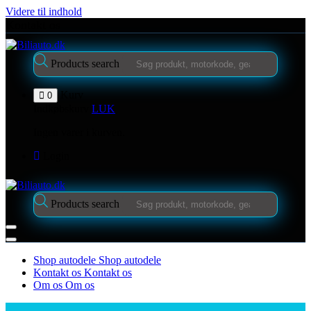
Videre til indhold
Kontakt os
Products search
Kurv
0
Indkøbskurv
LUK
Ingen varer i kurven.
Login
Products search
Shop autodele
Shop autodele
Kontakt os
Kontakt os
Om os
Om os