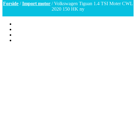
Forside
/
Import motor
/ Volkswagen Tiguan 1.4 TSI Moter CWL
2020 150 HK ny