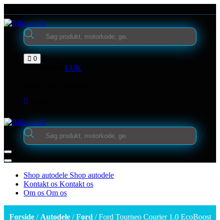
Videre
Kontakt os
til
indhold
Products
search
Kurv
0
Indkøbskurv
LUK
Ingen varer i kurven.
Login
Products
search
Shop autodele
Shop autodele
Kontakt os
Kontakt os
Om os
Om os
Forside
/
Autodele
/
Ford
/ Ford Tourneo Courier 1.0 EcoBoost