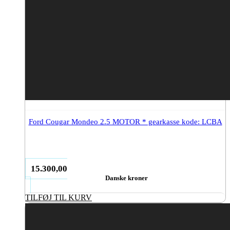
Ford Cougar Mondeo 2.5 MOTOR * gearkasse kode: LCBA
15.300,00
Danske kroner
TILFØJ TIL KURV