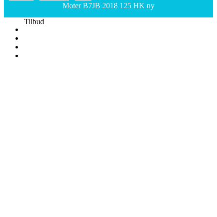
Moter B7JB 2018 125 HK ny
Tilbud