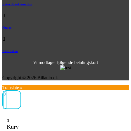
Retur & reklamation
Om os
Kontakt os
Vi modtager følgende betalingskort
Copyright © 2026 Biliauto.dk
Translate »
0
0
Kurv