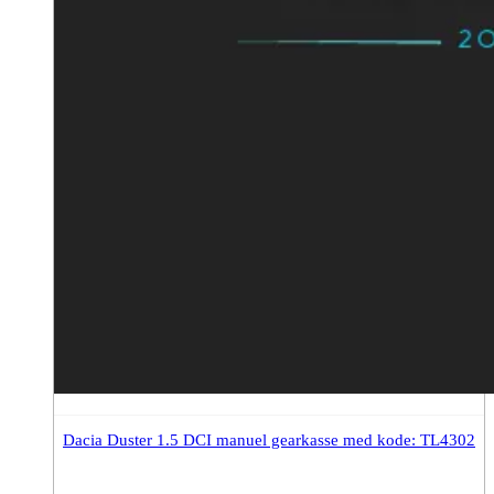
Dacia Duster 1.5 DCI manuel gearkasse med kode: TL4302