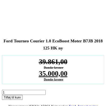
Ford Tourneo Courier 1.0 EcoBoost Moter B7JB 2018
125 HK ny
39.861,00
Danske kroner
Den
35.000,00
oprindelige
Danske kroner
Den
pris
aktuelle
Ford
var:
Tourneo
Tilføj til kurv
pris
Courier
39.861,00Danske
1.0