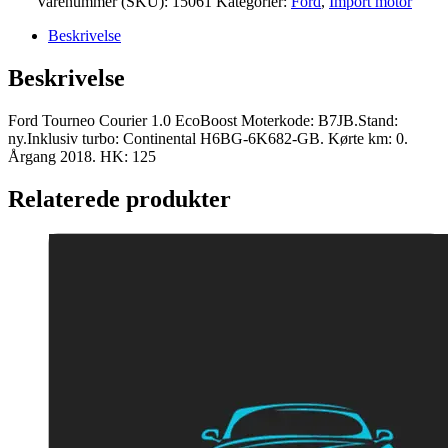
Varenummer (SKU):
15061
Kategorier:
Ford
,
Import motor
er:
EcoBoost
kroner.
Moter
Beskrivelse
35.000,00Danske
B7JB
2018
kroner.
Beskrivelse
125
HK
ny
Ford Tourneo Courier 1.0 EcoBoost Moterkode: B7JB.Stand:
antal
ny.Inklusiv turbo: Continental H6BG-6K682-GB. Kørte km: 0.
Årgang 2018. HK: 125
Relaterede produkter