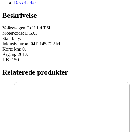
DGX
Beskrivelse
2017
150
Beskrivelse
HK
ny
antal
Volkswagen Golf 1.4 TSI
Moterkode: DGX.
Stand: ny.
Inklusiv turbo: 04E 145 722 M.
Kørte km: 0.
Årgang 2017.
HK: 150
Relaterede produkter