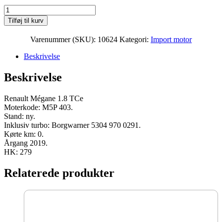
Renault
Mégane
Tilføj til kurv
1.8
TCe
Varenummer (SKU):
10624
Kategori:
Import motor
Moter
M5P
Beskrivelse
403
2019
Beskrivelse
279
HK
ny
Renault Mégane 1.8 TCe
antal
Moterkode: M5P 403.
Stand: ny.
Inklusiv turbo: Borgwarner 5304 970 0291.
Kørte km: 0.
Årgang 2019.
HK: 279
Relaterede produkter