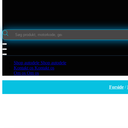
Products
search
Shop autodele
Shop autodele
Kontakt os
Kontakt os
Om os
Om os
Forside
/