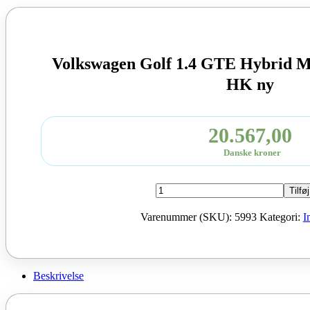
Volkswagen Golf 1.4 GTE Hybrid 
HK ny
20.567,00
Danske kroner
Volkswagen
Tilføj
Golf
1.4
Varenummer (SKU):
5993
Kategori:
I
GTE
Hybrid
Moter
CUK
2016
Beskrivelse
204
HK