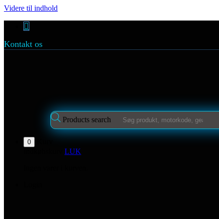
Videre til indhold
Kontakt os
Products search
Kurv
0
Indkøbskurv
LUK
Ingen varer i kurven.
Login