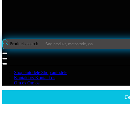
Products search
Shop autodele
Shop autodele
Kontakt os
Kontakt os
Om os
Om os
Fo