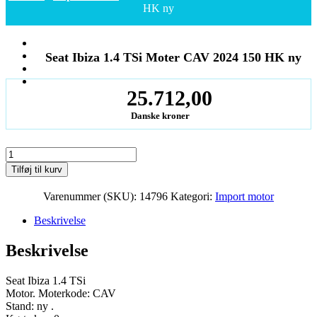
HK ny
Seat Ibiza 1.4 TSi Moter CAV 2024 150 HK ny
25.712,00
Danske kroner
Seat
Ibiza
Tilføj til kurv
1.4
TSi
Varenummer (SKU):
14796
Kategori:
Import motor
Moter
CAV
Beskrivelse
2024
150
Beskrivelse
HK
ny
antal
Seat Ibiza 1.4 TSi
Motor. Moterkode: CAV
Stand: ny .