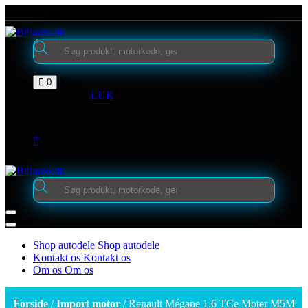
Videre
Kontakt os
til
indhold
Products
search
Kurv
0
Indkøbskurv
LUK
Ingen varer i kurven.
Login
Products
search
Shop autodele
Shop autodele
Kontakt os
Kontakt os
Om os
Om os
Forside
/
Import motor
/ Renault Mégane 1.6 TCe Moter M5M