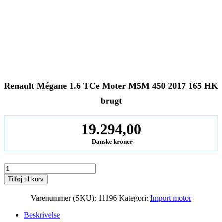
Renault Mégane 1.6 TCe Moter M5M 450 2017 165 HK
brugt
19.294,00
Danske kroner
Renault
Mégane
Tilføj til kurv
1.6
TCe
Varenummer (SKU):
11196
Kategori:
Import motor
Moter
M5M
Beskrivelse
450