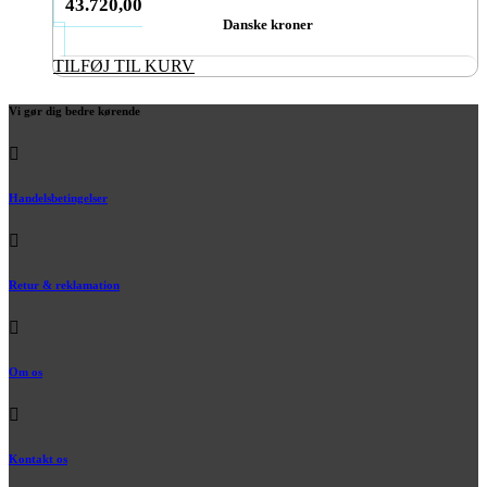
43.720,00
Danske kroner
TILFØJ TIL KURV
Vi gør dig bedre kørende
Handelsbetingelser
Retur & reklamation
Om os
Kontakt os