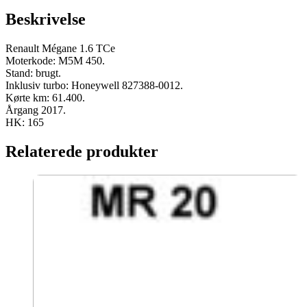
2017
Beskrivelse
165
HK
brugt
Renault Mégane 1.6 TCe
antal
Moterkode: M5M 450.
Stand: brugt.
Inklusiv turbo: Honeywell 827388-0012.
Kørte km: 61.400.
Årgang 2017.
HK: 165
Relaterede produkter