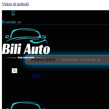
Videre til indhold
Kontakt os
Products search
Kurv
0
Indkøbskurv
LUK
Ingen varer i kurven.
Login