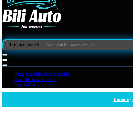
Products search
Shop autodele
Shop autodele
Kontakt os
Kontakt os
Om os
Om os
Forside
/