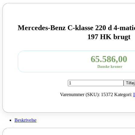
Mercedes-Benz C-klasse 220 d 4-mati
197 HK brugt
65.586,00
Danske kroner
Mercedes-
Tilføj
Benz
C-
Varenummer (SKU):
15372
Kategori:
klasse
220
d
4-
matic
Beskrivelse
Moter
654.820