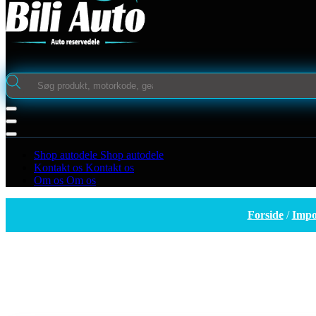
Products
search
Shop autodele
Shop autodele
Kontakt os
Kontakt os
Om os
Om os
Forside
/
Impo