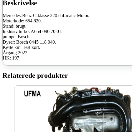
2022
Beskrivelse
197
HK
Mercedes-Benz C-klasse 220 d 4-matic Motor.
brugt
Moterkode: 654.820.
antal
Stand: brugt.
Inklusiv turbo: A654 090 70 01.
pumpe: Bosch.
Dyser: Bosch 0445 118 040.
Kørte km: Test kørt.
Årgang 2022.
HK: 197
Relaterede produkter