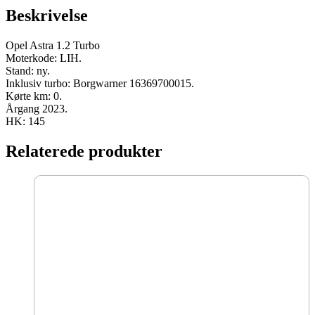
145
Beskrivelse
HK
ny
antal
Opel Astra 1.2 Turbo
Moterkode: LIH.
Stand: ny.
Inklusiv turbo: Borgwarner 16369700015.
Kørte km: 0.
Årgang 2023.
HK: 145
Relaterede produkter