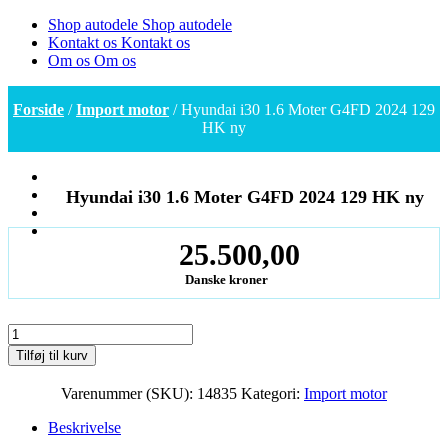
Shop autodele
Shop autodele
Kontakt os
Kontakt os
Om os
Om os
Forside
/
Import motor
/ Hyundai i30 1.6 Moter G4FD 2024 129
HK ny
Hyundai i30 1.6 Moter G4FD 2024 129 HK ny
25.500,00
Danske kroner
Hyundai
i30
Tilføj til kurv
1.6
Moter
Varenummer (SKU):
14835
Kategori:
Import motor
G4FD
2024
Beskrivelse
129