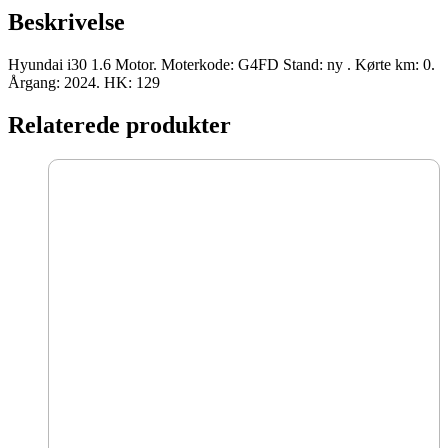
HK
Beskrivelse
ny
antal
Hyundai i30 1.6 Motor. Moterkode: G4FD Stand: ny . Kørte km: 0.
Årgang: 2024. HK: 129
Relaterede produkter