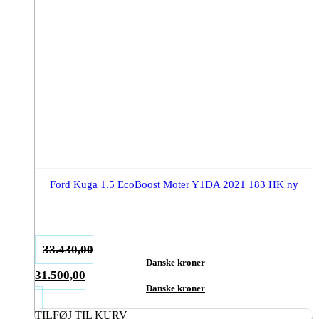
Ford Kuga 1.5 EcoBoost Moter Y1DA 2021 183 HK ny
33.430,00
Danske kroner
Den
31.500,00
oprindelige
Danske kroner
Den
pris
aktuelle
TILFØJ TIL KURV
var: