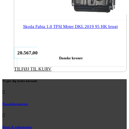
Skoda Fabia 1.0 TFSI Moter DKL 2019 95 HK brugt
20.567,00
Danske kroner
TILFØJ TIL KURV
Vi gør dig bedre kørende
Handelsbetingelser
Retur & reklamation