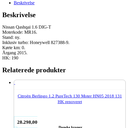
Moter
Beskrivelse
MR16
2015
Beskrivelse
190
HK
ny
Nissan Qashqai 1.6 DIG-T
antal
Moterkode: MR16.
Stand: ny.
Inklusiv turbo: Honeywell 827388-9.
Kørte km: 0.
Årgang 2015.
HK: 190
Relaterede produkter
Citroën Berlingo 1.2 PureTech 130 Moter HN05 2018 131
HK renoveret
28.298,00
Danske kroner