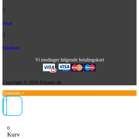
Om os
Kontakt os
Vi modtager følgende betalingskort
Copyright © 2026 Biliauto.dk
Translate »
0
0
Kurv