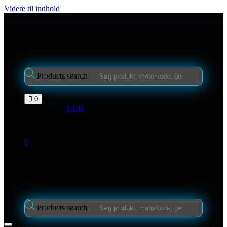
Videre til indhold
Kontakt os
Products search
Kurv
0
Indkøbskurv
LUK
Ingen varer i kurven.
Login
Products search