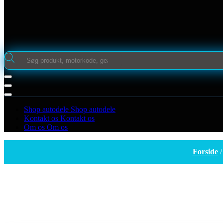
Products
search
Shop autodele
Shop autodele
Kontakt os
Kontakt os
Om os
Om os
Forside