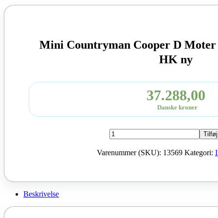
Mini Countryman Cooper D Moter
HK ny
37.288,00
Danske kroner
Mini
Tilføj
Countryman
Cooper
Varenummer (SKU):
13569
Kategori:
D
Moter
B47C20A
2017
150
Beskrivelse
HK
ny