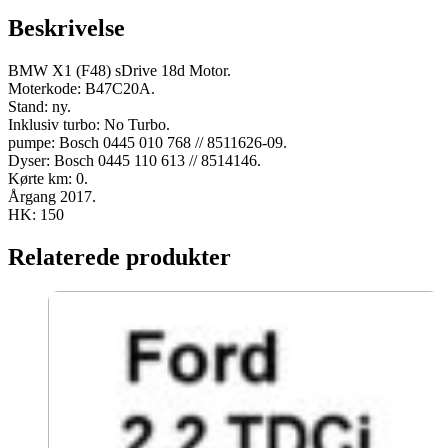
2017
Beskrivelse
150
HK
ny
BMW X1 (F48) sDrive 18d Motor.
antal
Moterkode: B47C20A.
Stand: ny.
Inklusiv turbo: No Turbo.
pumpe: Bosch 0445 010 768 // 8511626-09.
Dyser: Bosch 0445 110 613 // 8514146.
Kørte km: 0.
Årgang 2017.
HK: 150
Relaterede produkter