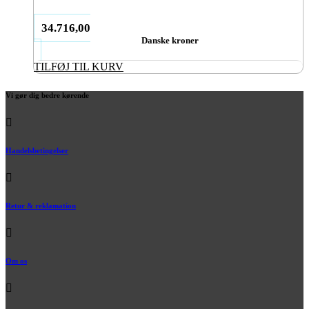
34.716,00
Danske kroner
TILFØJ TIL KURV
Vi gør dig bedre kørende
Handelsbetingelser
Retur & reklamation
Om os