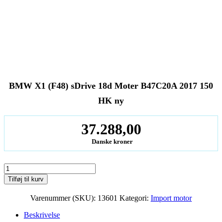
BMW X1 (F48) sDrive 18d Moter B47C20A 2017 150
HK ny
37.288,00
Danske kroner
BMW
X1
Tilføj til kurv
(F48)
sDrive
Varenummer (SKU):
13601
Kategori:
Import motor
18d
Moter
Beskrivelse
B47C20A