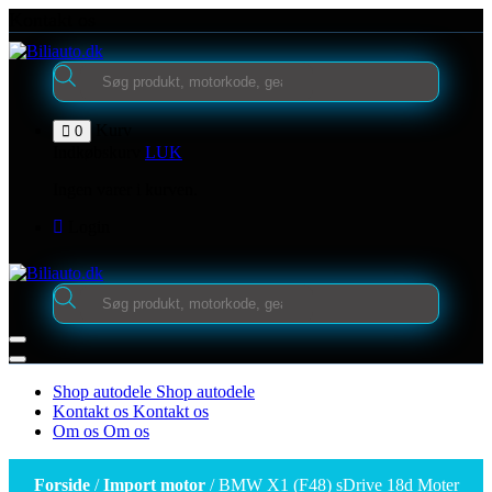
Videre
Kontakt os
til
indhold
Products
search
Kurv
0
Indkøbskurv
LUK
Ingen varer i kurven.
Login
Products
search
Shop autodele
Shop autodele
Kontakt os
Kontakt os
Om os
Om os
Forside
/
Import motor
/ BMW X1 (F48) sDrive 18d Moter