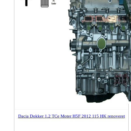
Dacia Dokker 1.2 TCe Moter H5F 2012 115 HK renoveret