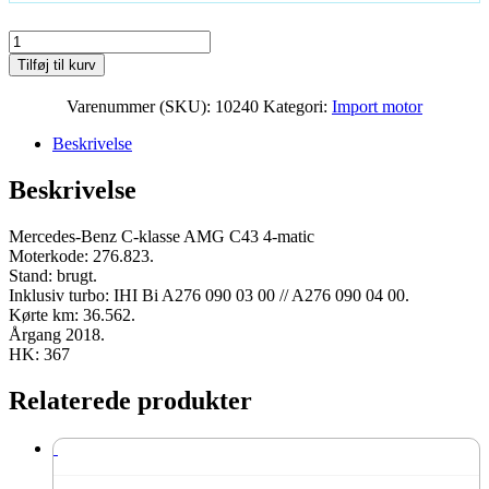
Mercedes-
Benz
Tilføj til kurv
C-
klasse
Varenummer (SKU):
10240
Kategori:
Import motor
AMG
C43
Beskrivelse
4-
matic
Beskrivelse
Moter
276.823
2018
Mercedes-Benz C-klasse AMG C43 4-matic
367
Moterkode: 276.823.
HK
Stand: brugt.
brugt
Inklusiv turbo: IHI Bi A276 090 03 00 // A276 090 04 00.
antal
Kørte km: 36.562.
Årgang 2018.
HK: 367
Relaterede produkter