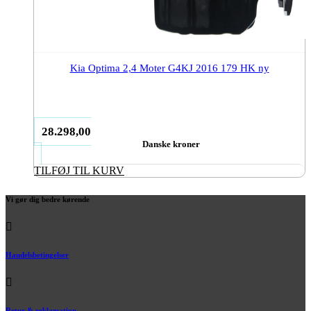
Kia Optima 2,4 Moter G4KJ 2016 179 HK ny
28.298,00
Danske kroner
TILFØJ TIL KURV
Vi gør dig bedre kørende
Handelsbetingelser
Retur & reklamation