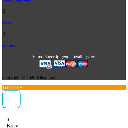
Om os
Kontakt os
Vi modtager følgende betalingskort
Copyright © 2026 Biliauto.dk
Translate »
0
0
Kurv