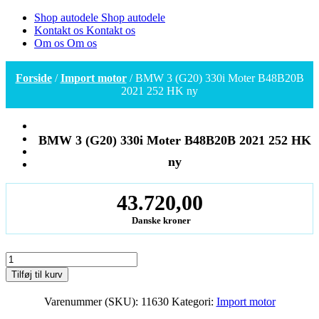
Shop autodele
Shop autodele
Kontakt os
Kontakt os
Om os
Om os
Forside
/
Import motor
/ BMW 3 (G20) 330i Moter B48B20B
2021 252 HK ny
BMW 3 (G20) 330i Moter B48B20B 2021 252 HK
ny
43.720,00
Danske kroner
BMW
3
Tilføj til kurv
(G20)
330i
Varenummer (SKU):
11630
Kategori:
Import motor
Moter