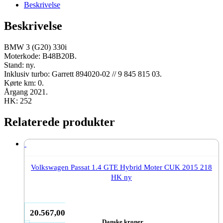
B48B20B
Beskrivelse
2021
252
Beskrivelse
HK
ny
antal
BMW 3 (G20) 330i
Moterkode: B48B20B.
Stand: ny.
Inklusiv turbo: Garrett 894020-02 // 9 845 815 03.
Kørte km: 0.
Årgang 2021.
HK: 252
Relaterede produkter
Volkswagen Passat 1.4 GTE Hybrid Moter CUK 2015 218
HK ny
20.567,00
Danske kroner