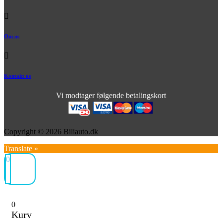
Om os
Kontakt os
Vi modtager følgende betalingskort
Copyright © 2026 Biliauto.dk
Translate »
0
0
Kurv