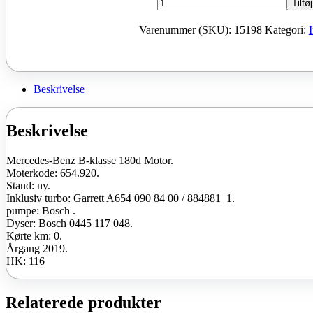
Mercedes-
Tilføj
Benz
B-
Varenummer (SKU):
15198
Kategori:
klasse
180d
Moter
654.920
2019
Beskrivelse
116
HK
ny
Beskrivelse
antal
Mercedes-Benz B-klasse 180d Motor.
Moterkode: 654.920.
Stand: ny.
Inklusiv turbo: Garrett A654 090 84 00 / 884881_1.
pumpe: Bosch .
Dyser: Bosch 0445 117 048.
Kørte km: 0.
Årgang 2019.
HK: 116
Relaterede produkter