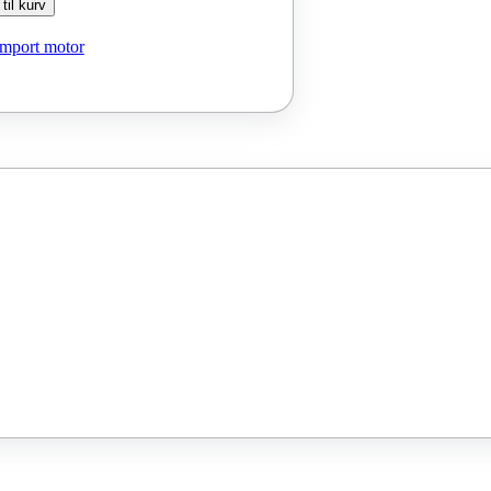
 til kurv
Import motor