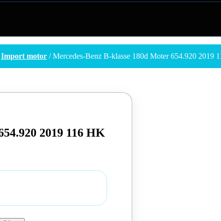
/
Import motor
/ Mercedes-Benz B-klasse 180d Moter 654.920 2019 
654.920 2019 116 HK