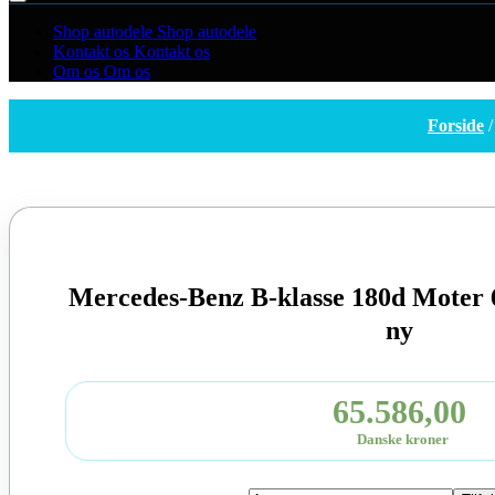
Shop autodele
Shop autodele
Kontakt os
Kontakt os
Om os
Om os
Forside
Mercedes-Benz B-klasse 180d Moter 
ny
65.586,00
Danske kroner