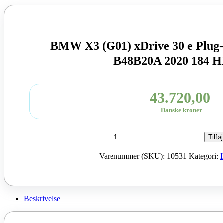
BMW X3 (G01) xDrive 30 e Plug
B48B20A 2020 184 H
43.720,00
Danske kroner
BMW
Tilføj
X3
(G01)
Varenummer (SKU):
10531
Kategori:
xDrive
30
e
Plug-
in-
Beskrivelse
Hybrid
Moter