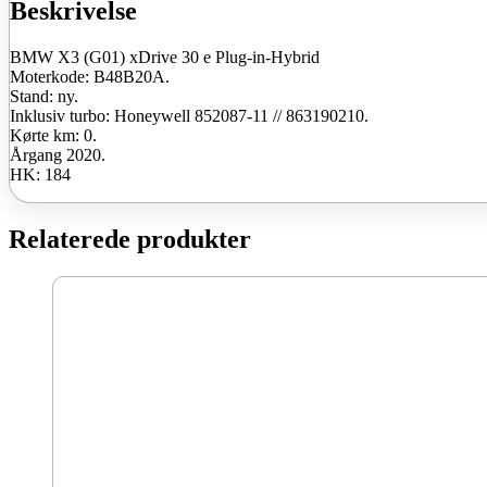
B48B20A
Beskrivelse
2020
184
BMW X3 (G01) xDrive 30 e Plug-in-Hybrid
HK
Moterkode: B48B20A.
ny
Stand: ny.
antal
Inklusiv turbo: Honeywell 852087-11 // 863190210.
Kørte km: 0.
Årgang 2020.
HK: 184
Relaterede produkter