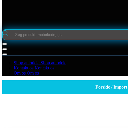
Products
search
Shop autodele
Shop autodele
Kontakt os
Kontakt os
Om os
Om os
Forside
/
Import