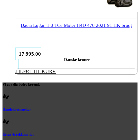
Dacia Logan 1.0 TCe Moter H4D 470 2021 91 HK brugt
17.995,00
Danske kroner
TILFØJ TIL KURV
Vi gør dig bedre kørende
Handelsbetingelser
Retur & reklamation