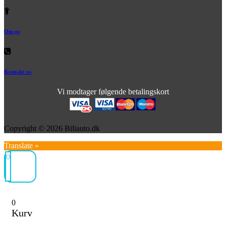
Om os
Kontakt os
Vi modtager følgende betalingskort
Copyright © 2026 Biliauto.dk
Translate »
0
0
Kurv