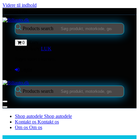
Videre til indhold
Kontakt os
Products search
Kurv
0
Indkøbskurv
LUK
Ingen varer i kurven.
Login
Products search
Shop autodele
Shop autodele
Kontakt os
Kontakt os
Om os
Om os