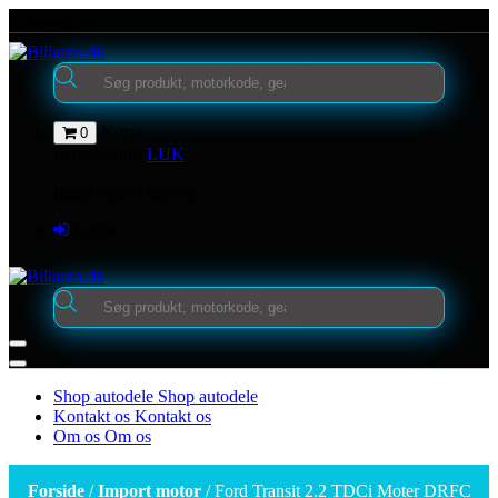
Videre
Kontakt os
til
indhold
Products
search
Kurv
0
Indkøbskurv
LUK
Ingen varer i kurven.
Login
Products
search
Shop autodele
Shop autodele
Kontakt os
Kontakt os
Om os
Om os
Forside
/
Import motor
/ Ford Transit 2.2 TDCi Moter DRFC