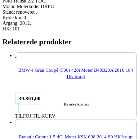
antal
Ford Transit 2.2 TDCi
Motor. Moterkode: DRFC
Stand: renoveret .
Kørte km: 0.
Årgang: 2012.
HK: 101
Relaterede produkter
BMW 4 Gran Coupé (F36) 420i Moter B48B20A 2016 184
HK brugt
39.861,00
Danske kroner
TILFØJ TIL KURV
Renault Captur 1.5 dCi Moter K9K 608 2014 90 HK brugt