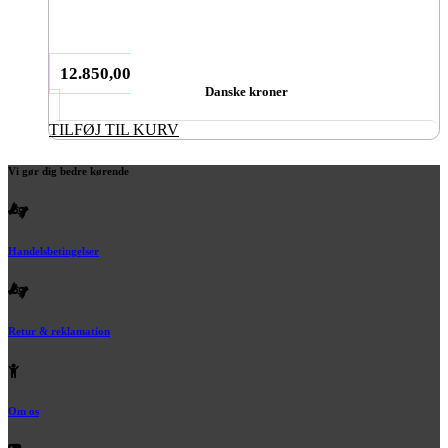
12.850,00
Danske kroner
TILFØJ TIL KURV
Vi gør dig bedre kørende
Handelsbetingelser
Retur & reklamation
Om os