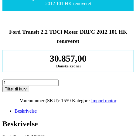
2012 101 HK renoveret
Ford Transit 2.2 TDCi Moter DRFC 2012 101 HK
renoveret
30.857,00
Danske kroner
Ford
Transit
Tilføj til kurv
2.2
TDCi
Varenummer (SKU):
1559
Kategori:
Import motor
Moter
DRFC
Beskrivelse
2012
101
Beskrivelse
HK
renoveret