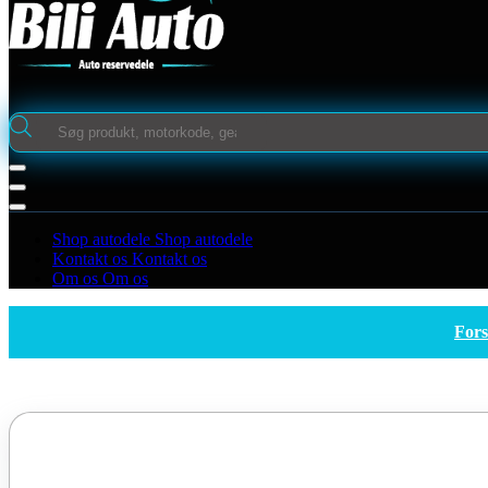
Products
search
Shop autodele
Shop autodele
Kontakt os
Kontakt os
Om os
Om os
Fors