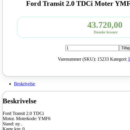
Ford Transit 2.0 TDCi Moter YM
43.720,00
Danske kroner
Ford
Tilføj
Transit
2.0
Varenummer (SKU):
15233
Kategori:
TDCi
Moter
YMF6
2024
131
Beskrivelse
HK
ny
antal
Beskrivelse
Ford Transit 2.0 TDCi
Motor. Moterkode: YMF6
Stand: ny .
Kørte km: 0.