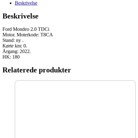
T8CA
Beskrivelse
2022
180
Beskrivelse
HK
ny
antal
Ford Mondeo 2.0 TDCi
Motor. Moterkode: T8CA
Stand: ny .
Kørte km: 0.
Årgang: 2022.
HK: 180
Relaterede produkter