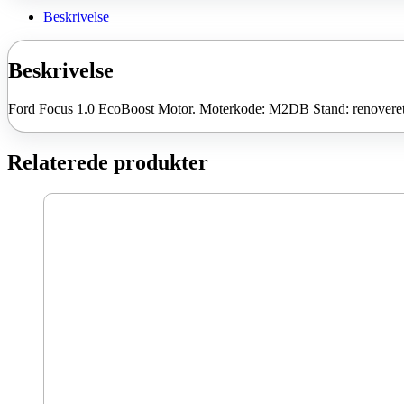
23.399
2015
100
Beskrivelse
kroner.
HK
renoveret
antal
Beskrivelse
Ford Focus 1.0 EcoBoost Motor. Moterkode: M2DB Stand: renoveret
Relaterede produkter