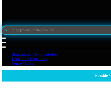
Products
search
Shop autodele
Shop autodele
Kontakt os
Kontakt os
Om os
Om os
Forside
/