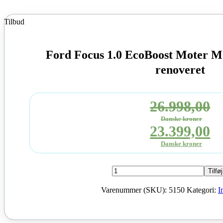
Tilbud
Ford Focus 1.0 EcoBoost Moter 
renoveret
26.998,00
Danske kroner
Den
23.399,00
oprindelige
Danske kroner
Den
pris
aktuell
Ford
Tilføj
var:
Focus
pris
1.0
Varenummer (SKU):
5150
Kategori:
I
26.998,00D
EcoBoost
er:
Moter
kroner.
M2DB