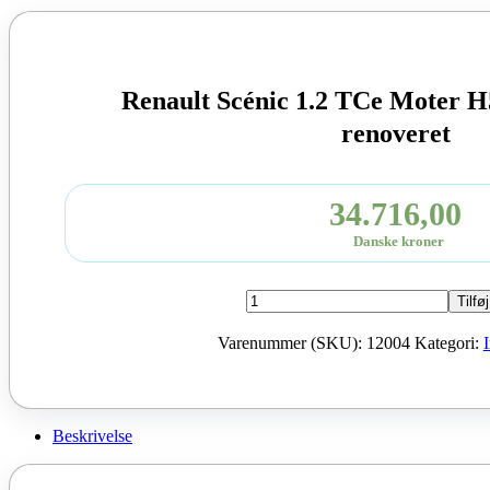
Renault Scénic 1.2 TCe Moter 
renoveret
34.716,00
Danske kroner
Renault
Tilføj
Scénic
1.2
Varenummer (SKU):
12004
Kategori:
TCe
Moter
H5F
2012
132
Beskrivelse
HK
renoveret