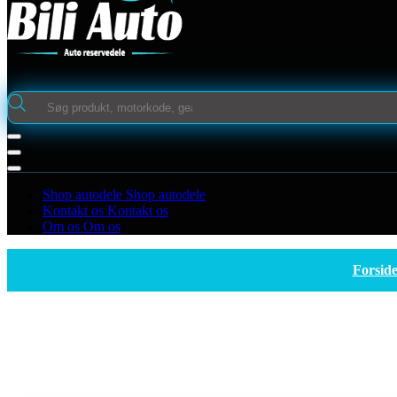
Products
search
Shop autodele
Shop autodele
Kontakt os
Kontakt os
Om os
Om os
Forsid