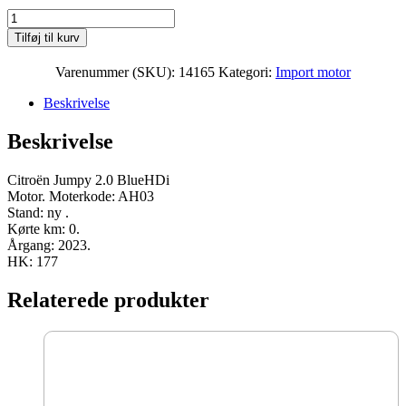
Citroën
Jumpy
Tilføj til kurv
2.0
BlueHDi
Varenummer (SKU):
14165
Kategori:
Import motor
Moter
AH03
Beskrivelse
2023
177
Beskrivelse
HK
ny
antal
Citroën Jumpy 2.0 BlueHDi
Motor. Moterkode: AH03
Stand: ny .
Kørte km: 0.
Årgang: 2023.
HK: 177
Relaterede produkter