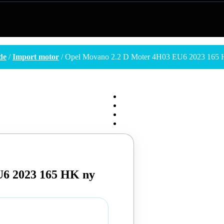
de
/
Import motor
/ Opel Movano 2.2 D Moter 4H03 EU6 2023 165
U6 2023 165 HK ny