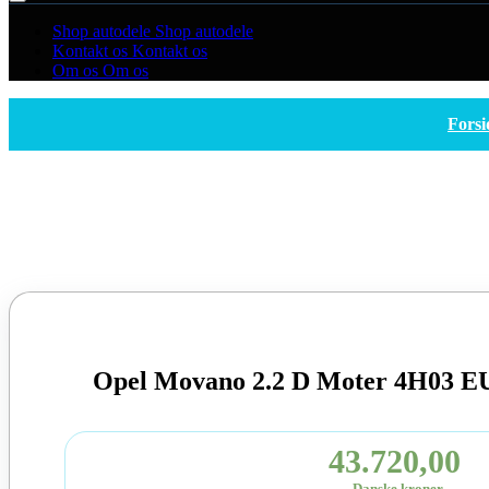
Shop autodele
Shop autodele
Kontakt os
Kontakt os
Om os
Om os
Forsi
Opel Movano 2.2 D Moter 4H03 E
43.720,00
Danske kroner