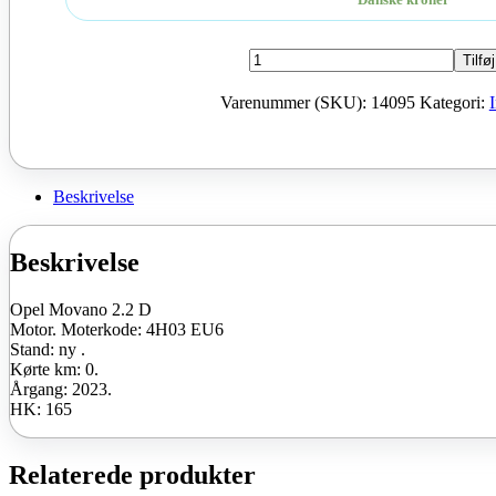
Opel
Tilføj
Movano
2.2
Varenummer (SKU):
14095
Kategori:
D
Moter
4H03
EU6
2023
Beskrivelse
165
HK
ny
Beskrivelse
antal
Opel Movano 2.2 D
Motor. Moterkode: 4H03 EU6
Stand: ny .
Kørte km: 0.
Årgang: 2023.
HK: 165
Relaterede produkter