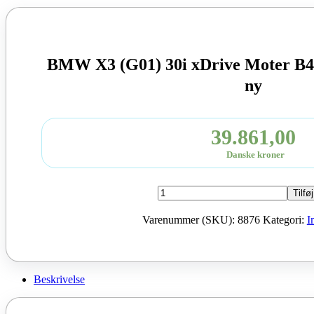
BMW X3 (G01) 30i xDrive Moter B
ny
39.861,00
Danske kroner
BMW
Tilføj
X3
(G01)
Varenummer (SKU):
8876
Kategori:
I
30i
xDrive
Moter
B46B20B
2019
Beskrivelse
252
HK