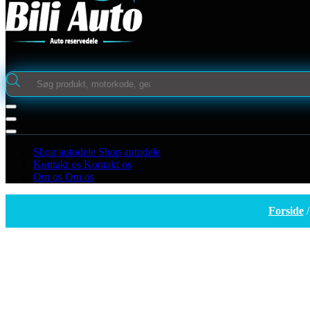
Products
search
Shop autodele
Shop autodele
Kontakt os
Kontakt os
Om os
Om os
Forside