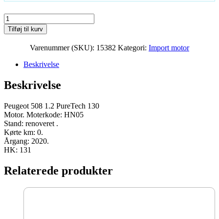
Peugeot
508
Tilføj til kurv
1.2
PureTech
Varenummer (SKU):
15382
Kategori:
Import motor
130
Moter
Beskrivelse
HN05
2020
Beskrivelse
131
HK
renoveret
Peugeot 508 1.2 PureTech 130
antal
Motor. Moterkode: HN05
Stand: renoveret .
Kørte km: 0.
Årgang: 2020.
HK: 131
Relaterede produkter