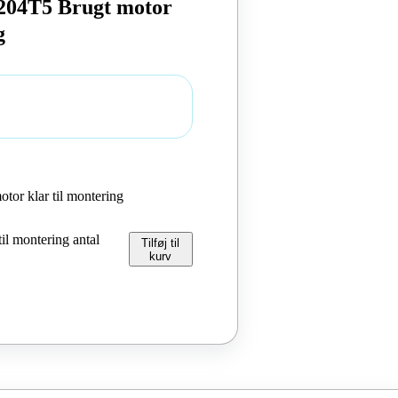
204T5 Brugt motor
g
or klar til montering
l montering antal
Tilføj til
kurv