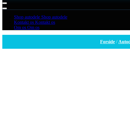
Shop autodele
Shop autodele
Kontakt os
Kontakt os
Om os
Om os
Forside
/
Autod