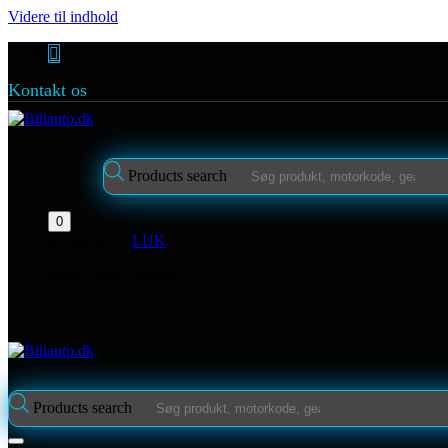
Videre til indhold
Kontakt os
Products search
Kurv
0
Indkøbskurv
LUK
Ingen varer i kurven.
Login
Products search