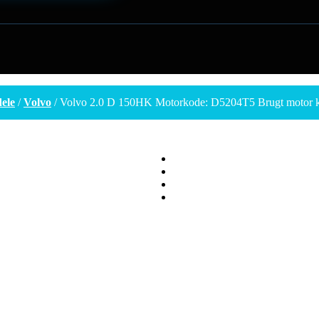
ele
/
Volvo
/ Volvo 2.0 D 150HK Motorkode: D5204T5 Brugt motor kla