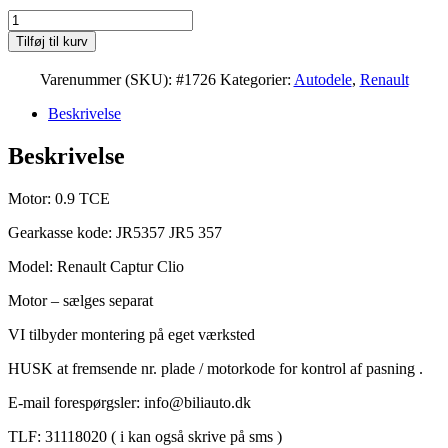
Renault
Captur
Tilføj til kurv
/
Clio
Varenummer (SKU):
#1726
Kategorier:
Autodele
,
Renault
0.9
TCE
Beskrivelse
manuel
gearkasse
Beskrivelse
kod:
JR5357
antal
Motor: 0.9 TCE
Gearkasse kode: JR5357 JR5 357
Model: Renault Captur Clio
Motor – sælges separat
VI tilbyder montering på eget værksted
HUSK at fremsende nr. plade / motorkode for kontrol af pasning .
E-mail forespørgsler: info@biliauto.dk
TLF: 31118020 ( i kan også skrive på sms )