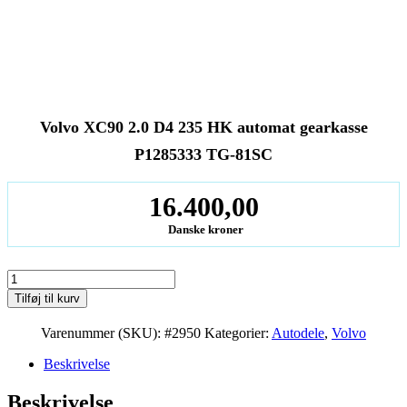
Volvo XC90 2.0 D4 235 HK automat gearkasse
P1285333 TG-81SC
16.400,00
Danske kroner
Volvo
XC90
Tilføj til kurv
2.0
D4
Varenummer (SKU):
#2950
Kategorier:
Autodele
,
Volvo
235
HK
Beskrivelse
automat
gearkasse
Beskrivelse