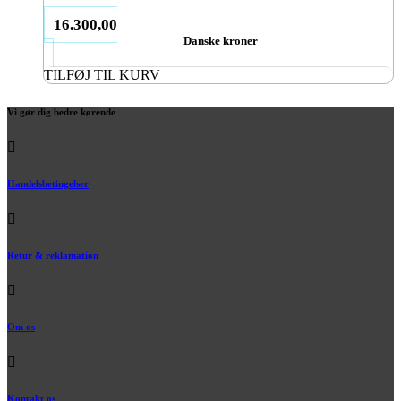
16.300,00
Danske kroner
TILFØJ TIL KURV
Vi gør dig bedre kørende
Handelsbetingelser
Retur & reklamation
Om os
Kontakt os