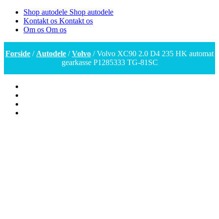
Shop autodele
Shop autodele
Kontakt os
Kontakt os
Om os
Om os
Forside
/
Autodele
/
Volvo
/ Volvo XC90 2.0 D4 235 HK automat
gearkasse P1285333 TG-81SC