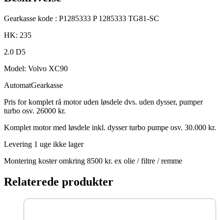
P1285333
TG-
81SC
Gearkasse kode : P1285333 P 1285333 TG81-SC
antal
HK: 235
2.0 D5
Model: Volvo XC90
AutomatGearkasse
Pris for komplet rå motor uden løsdele dvs. uden dysser, pumper
turbo osv. 26000 kr.
Komplet motor med løsdele inkl. dysser turbo pumpe osv. 30.000 kr.
Levering 1 uge ikke lager
Montering koster omkring 8500 kr. ex olie / filtre / remme
Relaterede produkter