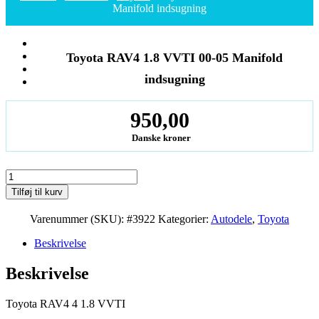
Manifold indsugning
Toyota RAV4 1.8 VVTI 00-05 Manifold
indsugning
950,00
Danske kroner
Toyota
RAV4
Tilføj til kurv
1.8
VVTI
Varenummer (SKU):
#3922
Kategorier:
Autodele
,
Toyota
00-
05
Beskrivelse
Manifold
indsugning
Beskrivelse
antal
Toyota RAV4 4 1.8 VVTI