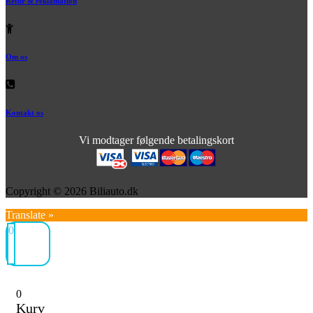
Retur & reklamation
Om os
Kontakt os
Vi modtager følgende betalingskort
Copyright © 2026 Biliauto.dk
Translate »
0
0
Kurv