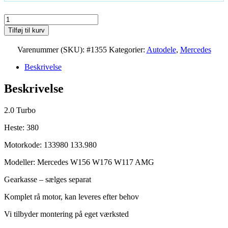
MercedesW156
W176
Tilføj til kurv
W117
AMG
Varenummer (SKU):
#1355
Kategorier:
Autodele
,
Mercedes
2.0
Turbo
Beskrivelse
motor
*
Beskrivelse
gearkasse
kod:
133980
2.0 Turbo
antal
Heste: 380
Motorkode: 133980 133.980
Modeller: Mercedes W156 W176 W117 AMG
Gearkasse – sælges separat
Komplet rå motor, kan leveres efter behov
Vi tilbyder montering på eget værksted