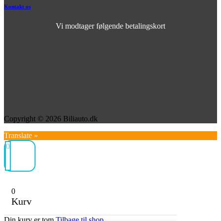
Kontakt os
Vi modtager følgende betalingskort
Copyright © 2026 Biliauto.dk
Translate »
0
0
Kurv
Din kurv er tom.
Tilbage til shop