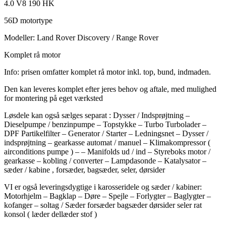
4.0 V8 190 HK
56D motortype
Modeller: Land Rover Discovery / Range Rover
Komplet rå motor
Info: prisen omfatter komplet rå motor inkl. top, bund, indmaden.
Den kan leveres komplet efter jeres behov og aftale, med mulighed
for montering på eget værksted
Løsdele kan også sælges separat : Dysser / Indsprøjtning –
Dieselpumpe / benzinpumpe – Topstykke – Turbo Turbolader –
DPF Partikelfilter – Generator / Starter – Ledningsnet – Dysser /
indsprøjtning – gearkasse automat / manuel – Klimakompressor (
airconditions pumpe ) – – Manifolds ud / ind – Styreboks motor /
gearkasse – kobling / converter – Lampdasonde – Katalysator –
sæder / kabine , forsæder, bagsæder, seler, dørsider
VI er også leveringsdygtige i karosseridele og sæder / kabiner:
Motorhjelm – Bagklap – Døre – Spejle – Forlygter – Baglygter –
kofanger – soltag / Sæder forsæder bagsæder dørsider seler rat
konsol ( læder dellæder stof )