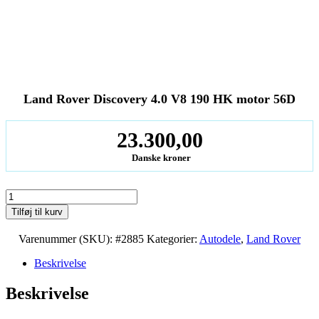
Land Rover Discovery 4.0 V8 190 HK motor 56D
23.300,00
Danske kroner
Land
Rover
Tilføj til kurv
Discovery
4.0
Varenummer (SKU):
#2885
Kategorier:
Autodele
,
Land Rover
V8
190
Beskrivelse
HK
motor
Beskrivelse
56D
antal