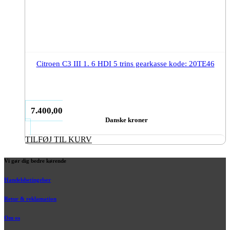
Citroen C3 III 1. 6 HDI 5 trins gearkasse kode: 20TE46
7.400,00
Danske kroner
TILFØJ TIL KURV
Vi gør dig bedre kørende
Handelsbetingelser
Retur & reklamation
Om os