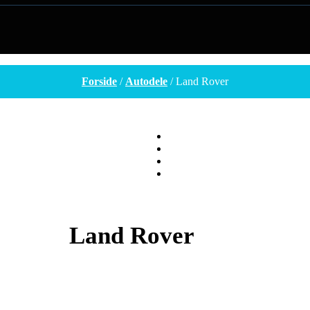
Forside
/
Autodele
/ Land Rover
Land Rover