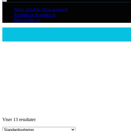
Shop autodele
Shop autodele
Kontakt os
Kontakt os
Om os
Om os
Viser 13 resultater