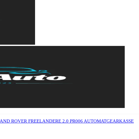
AND ROVER FREELANDERE 2.0 PR006 AUTOMATGEARKASSE