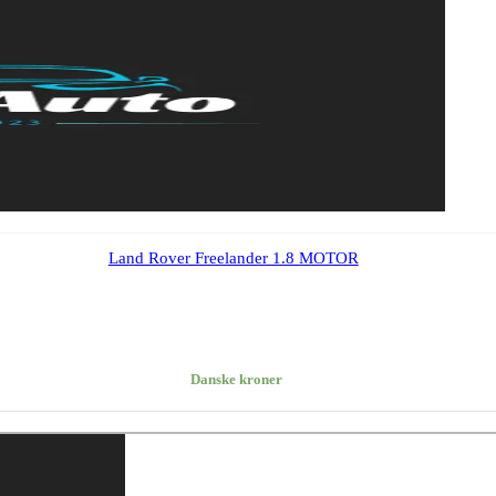
Land Rover Freelander 1.8 MOTOR
Danske kroner