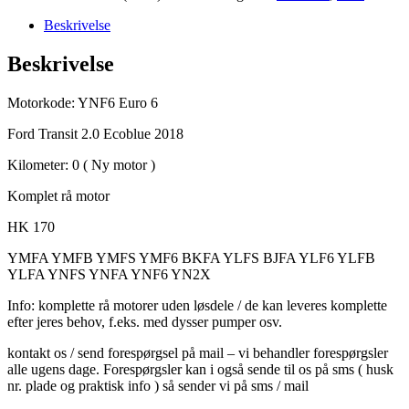
NY
Original
Beskrivelse
Motor
YNF6
Beskrivelse
antal
Motorkode: YNF6 Euro 6
Ford Transit 2.0 Ecoblue 2018
Kilometer: 0 ( Ny motor )
Komplet rå motor
HK 170
YMFA YMFB YMFS YMF6 BKFA YLFS BJFA YLF6 YLFB
YLFA YNFS YNFA YNF6 YN2X
Info: komplette rå motorer uden løsdele / de kan leveres komplette
efter jeres behov, f.eks. med dysser pumper osv.
kontakt os / send forespørgsel på mail – vi behandler forespørgsler
alle ugens dage. Forespørgsler kan i også sende til os på sms ( husk
nr. plade og praktisk info ) så sender vi på sms / mail