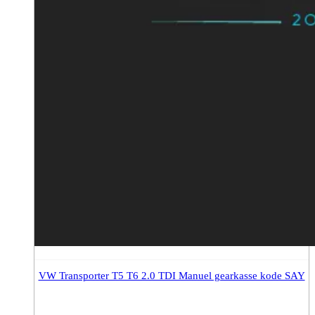
VW Transporter T5 T6 2.0 TDI Manuel gearkasse kode SAY