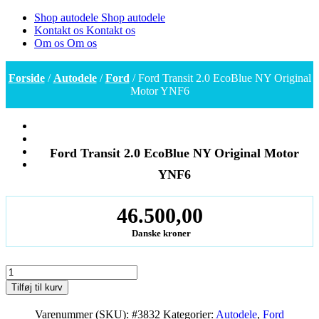
Shop autodele
Shop autodele
Kontakt os
Kontakt os
Om os
Om os
Forside
/
Autodele
/
Ford
/ Ford Transit 2.0 EcoBlue NY Original
Motor YNF6
Ford Transit 2.0 EcoBlue NY Original Motor
YNF6
46.500,00
Danske kroner
Ford
Transit
Tilføj til kurv
2.0
EcoBlue
Varenummer (SKU):
#3832
Kategorier:
Autodele
,
Ford