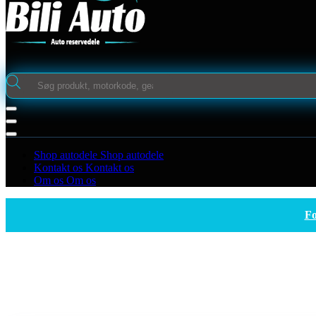
Products
search
Shop autodele
Shop autodele
Kontakt os
Kontakt os
Om os
Om os
Fo