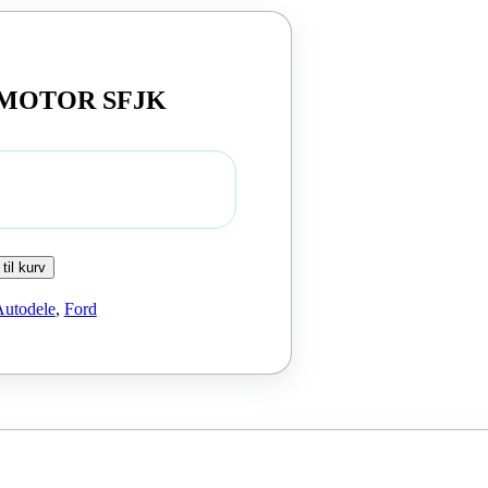
st MOTOR SFJK
 til kurv
Autodele
,
Ford