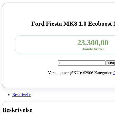
Ford Fiesta MK8 1.0 Ecoboo
23.300,00
Danske kroner
Ford
Tilføj
Fiesta
MK8
Varenummer (SKU):
#2906
Kategorier:
1.0
Ecoboost
MOTOR
SFJK
antal
Beskrivelse
Beskrivelse