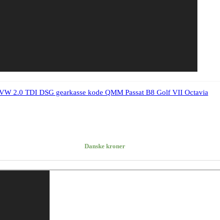
VW 2.0 TDI DSG gearkasse kode QMM Passat B8 Golf VII Octavia
Danske kroner