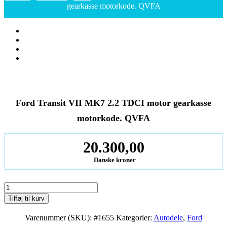
gearkasse motorkode. QVFA
Ford Transit VII MK7 2.2 TDCI motor gearkasse
motorkode. QVFA
20.300,00
Danske kroner
Ford
Transit
Tilføj til kurv
VII
MK7
Varenummer (SKU):
#1655
Kategorier:
Autodele
,
Ford
2.2