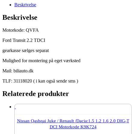
TDCI
Beskrivelse
motor
gearkasse
Beskrivelse
motorkode.
QVFA
antal
Motorkode: QVFA
Ford Transit 2.2 TDCI
gearkasse sælges separat
Mulighed for montering på eget værksted
Mail: biliauto.dk
TLF: 31118020 ( i kan også sende sms )
Relaterede produkter
Nissan Qashqai Juke / Renault /Dacia:1.5 1.2 1.6 2.0 DIG-T
DCI Motorkode K9K724