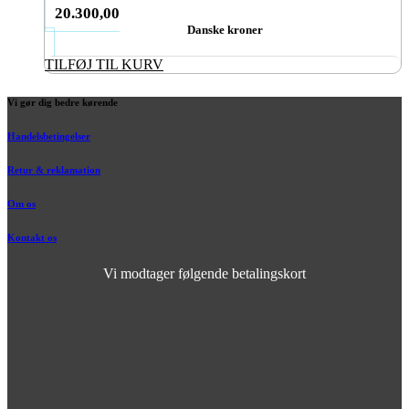
20.300,00
Danske kroner
TILFØJ TIL KURV
Vi gør dig bedre kørende
Handelsbetingelser
Retur & reklamation
Om os
Kontakt os
Vi modtager følgende betalingskort