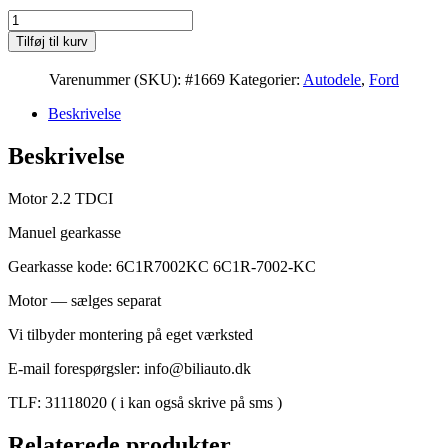
Ford
Transit
Tilføj til kurv
2.2
TDCI
Varenummer (SKU):
#1669
Kategorier:
Autodele
,
Ford
VII
manuel
Beskrivelse
gearkasse
6C1R7002KC
Beskrivelse
antal
Motor 2.2 TDCI
Manuel gearkasse
Gearkasse kode: 6C1R7002KC 6C1R-7002-KC
Motor — sælges separat
Vi tilbyder montering på eget værksted
E-mail forespørgsler: info@biliauto.dk
TLF: 31118020 ( i kan også skrive på sms )
Relaterede produkter