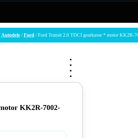
/
Autodele
/
Ford
/ Ford Transit 2.0 TDCI gearkasse * motor KK2R
* motor KK2R-7002-