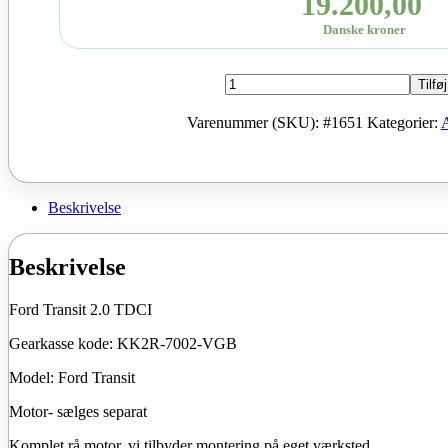
19.200,00
Danske kroner
Ford
Tilføj
Transit
2.0
Varenummer (SKU):
#1651
Kategorier:
TDCI
gearkasse
*
motor
KK2R-
Beskrivelse
7002-
VGB
antal
Beskrivelse
Ford Transit 2.0 TDCI
Gearkasse kode: KK2R-7002-VGB
Model: Ford Transit
Motor- sælges separat
Komplet rå motor, vi tilbyder montering på eget værksted