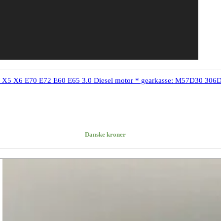
5 X6 E70 E72 E60 E65 3.0 Diesel motor * gearkasse: M57D30 306
Danske kroner