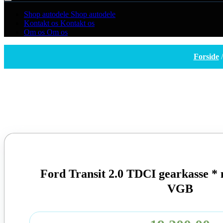
Shop autodele
Shop autodele
Kontakt os
Kontakt os
Om os
Om os
Forside
Ford Transit 2.0 TDCI gearkasse 
VGB