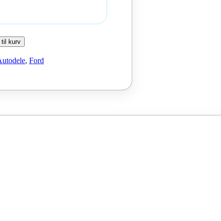
 til kurv
Autodele
,
Ford