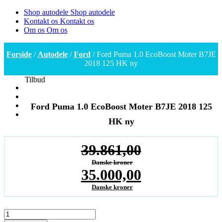
Shop autodele
Shop autodele
Kontakt os
Kontakt os
Om os
Om os
Forside
/
Autodele
/
Ford
/ Ford Puma 1.0 EcoBoost Moter B7JE
2018 125 HK ny
Tilbud
Ford Puma 1.0 EcoBoost Moter B7JE 2018 125
HK ny
39.861,00
Danske kroner
Den
35.000,00
oprindelige
Danske kroner
Den
pris
aktuelle
Ford
Puma