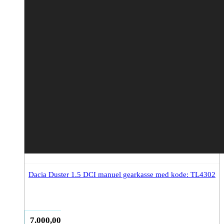
Dacia Duster 1.5 DCI manuel gearkasse med kode: TL4302
7.000,00