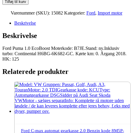
var:
Tilføj til kurv
pris
1.0
39.861,00Danske
EcoBoost
Varenummer (SKU):
15082
Kategorier:
Ford
,
Import motor
er:
Moter
kroner.
B7JE
Beskrivelse
35.000,00Danske
2018
125
kroner.
Beskrivelse
HK
ny
antal
Ford Puma 1.0 EcoBoost Moterkode: B7JE.Stand: ny.Inklusiv
turbo: Continental H6BG-6K682-GC. Kørte km: 0. Årgang 2018.
HK: 125
Relaterede produkter
Ford C-max automat gearkasse 2.0 Benzin kode 8M5P-